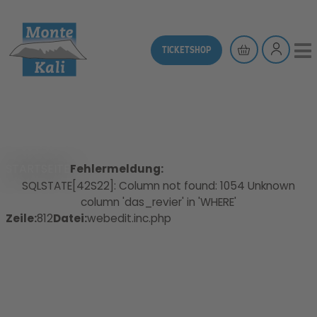
TICKETSHOP
STARTSEITE
Fehlermeldung:
SQLSTATE[42S22]: Column not found: 1054 Unknown
column 'das_revier' in 'WHERE'
Zeile:
812
Datei:
webedit.inc.php