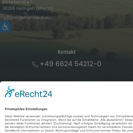
Dickesstraße 1
36266 Heringen (Werra)
post@montekali.eu
Kontakt
+49 6624 54212-0
Datenschutz
Impressum
© 2026
Förderkreis Werra-
Widerruf
Kalibergbau-Museum e.V.
Barrierefreiheit
AGB
produziert von
dd-media.de
Cookies